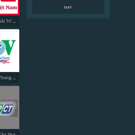
NAY
M Radio Giải Trí Việt Nam
VOV Giao Thong TP HCM
Cần Thơ