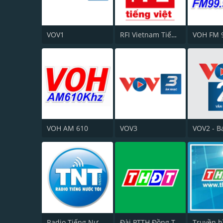
VOV1
RFI Vietnam Tiếng Việt
VOH FM 
VOH AM 610
VOV3
Radio Tiếng Nước Tôi - Tổng Đài
Đài PTTH Đồng Tháp