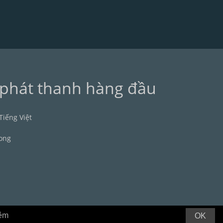
 phát thanh hàng đầu
Tiếng Việt
ong
hêm
OK