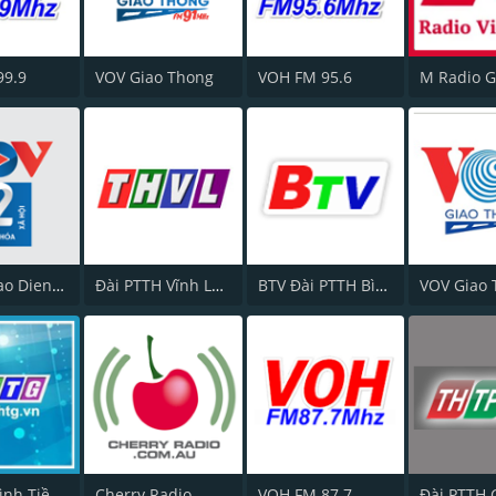
99.9
VOV Giao Thong
VOH FM 95.6
VOV2 - Bao Dien Tu Dai Tieng Noi Viet Nam
Đài PTTH Vĩnh Long
BTV Đài PTTH Bình Dương
Truyền hình Tiền Giang
Cherry Radio
VOH FM 87.7
Đài PTTH 